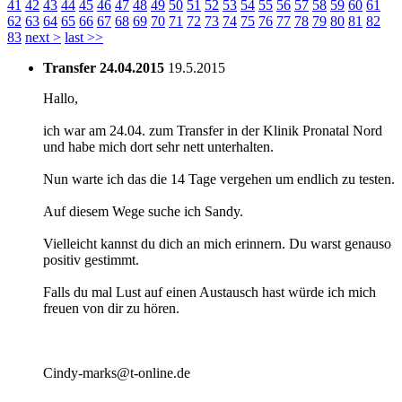
41
42
43
44
45
46
47
48
49
50
51
52
53
54
55
56
57
58
59
60
61
62
63
64
65
66
67
68
69
70
71
72
73
74
75
76
77
78
79
80
81
82
83
next
>
last
>>
Transfer 24.04.2015
19.5.2015
Hallo,
ich war am 24.04. zum Transfer in der Klinik Pronatal Nord
und habe mich dort sehr nett unterhalten.
Nun warte ich das die 14 Tage vergehen um endlich zu testen.
Auf diesem Wege suche ich Sandy.
Vielleicht kannst du dich an mich erinnern. Du warst genauso
positiv gestimmt.
Falls du mal Lust auf einen Austausch hast würde ich mich
freuen von dir zu hören.
Cindy-marks@t-online.de