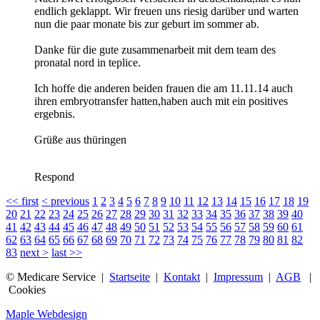
endlich geklappt. Wir freuen uns riesig darüber und warten
nun die paar monate bis zur geburt im sommer ab.
Danke für die gute zusammenarbeit mit dem team des
pronatal nord in teplice.
Ich hoffe die anderen beiden frauen die am 11.11.14 auch
ihren embryotransfer hatten,haben auch mit ein positives
ergebnis.
Grüße aus thüringen
Respond
<<
first
<
previous
1
2
3
4
5
6
7
8
9
10
11
12
13
14
15
16
17
18
19
20
21
22
23
24
25
26
27
28
29
30
31
32
33
34
35
36
37
38
39
40
41
42
43
44
45
46
47
48
49
50
51
52
53
54
55
56
57
58
59
60
61
62
63
64
65
66
67
68
69
70
71
72
73
74
75
76
77
78
79
80
81
82
83
next
>
last
>>
© Medicare Service |
Startseite
|
Kontakt
|
Impressum
|
AGB
|
Cookies
Maple Webdesign