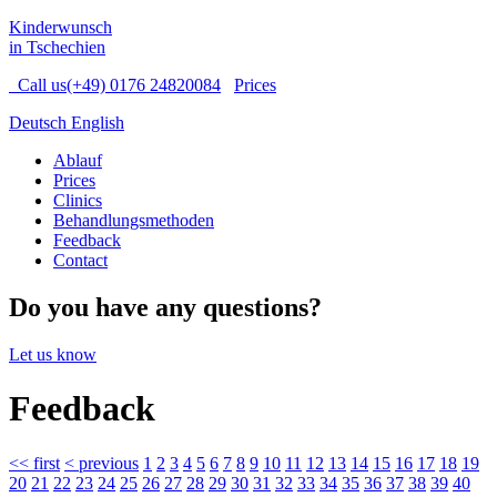
Kinderwunsch
in Tschechien
Call us
(+49) 0176 24820084
Prices
Deutsch
English
Ablauf
Prices
Clinics
Behandlungsmethoden
Feedback
Contact
Do you have any questions?
Let us know
Feedback
<<
first
<
previous
1
2
3
4
5
6
7
8
9
10
11
12
13
14
15
16
17
18
19
20
21
22
23
24
25
26
27
28
29
30
31
32
33
34
35
36
37
38
39
40