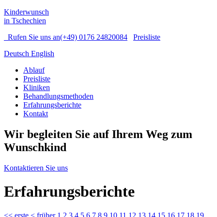
Kinderwunsch
in Tschechien
Rufen Sie uns an
(+49) 0176 24820084
Preisliste
Deutsch
English
Ablauf
Preisliste
Kliniken
Behandlungsmethoden
Erfahrungsberichte
Kontakt
Wir begleiten Sie auf Ihrem Weg zum
Wunschkind
Kontaktieren Sie uns
Erfahrungsberichte
<<
erste
<
früher
1
2
3
4
5
6
7
8
9
10
11
12
13
14
15
16
17
18
19