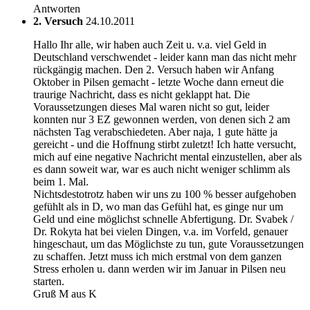
Antworten
2. Versuch
24.10.2011
Hallo Ihr alle, wir haben auch Zeit u. v.a. viel Geld in
Deutschland verschwendet - leider kann man das nicht mehr
rückgängig machen. Den 2. Versuch haben wir Anfang
Oktober in Pilsen gemacht - letzte Woche dann erneut die
traurige Nachricht, dass es nicht geklappt hat. Die
Voraussetzungen dieses Mal waren nicht so gut, leider
konnten nur 3 EZ gewonnen werden, von denen sich 2 am
nächsten Tag verabschiedeten. Aber naja, 1 gute hätte ja
gereicht - und die Hoffnung stirbt zuletzt! Ich hatte versucht,
mich auf eine negative Nachricht mental einzustellen, aber als
es dann soweit war, war es auch nicht weniger schlimm als
beim 1. Mal.
Nichtsdestotrotz haben wir uns zu 100 % besser aufgehoben
gefühlt als in D, wo man das Gefühl hat, es ginge nur um
Geld und eine möglichst schnelle Abfertigung. Dr. Svabek /
Dr. Rokyta hat bei vielen Dingen, v.a. im Vorfeld, genauer
hingeschaut, um das Möglichste zu tun, gute Voraussetzungen
zu schaffen. Jetzt muss ich mich erstmal von dem ganzen
Stress erholen u. dann werden wir im Januar in Pilsen neu
starten.
Gruß M aus K