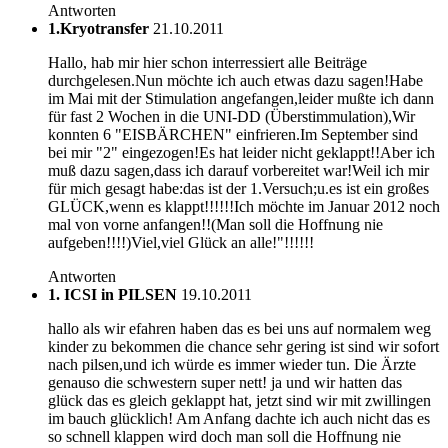
Antworten
1.Kryotransfer
21.10.2011
Hallo, hab mir hier schon interressiert alle Beiträge
durchgelesen.Nun möchte ich auch etwas dazu sagen!Habe
im Mai mit der Stimulation angefangen,leider mußte ich dann
für fast 2 Wochen in die UNI-DD (Überstimmulation),Wir
konnten 6 "EISBÄRCHEN" einfrieren.Im September sind
bei mir "2" eingezogen!Es hat leider nicht geklappt!!Aber ich
muß dazu sagen,dass ich darauf vorbereitet war!Weil ich mir
für mich gesagt habe:das ist der 1.Versuch;u.es ist ein großes
GLÜCK,wenn es klappt!!!!!!Ich möchte im Januar 2012 noch
mal von vorne anfangen!!(Man soll die Hoffnung nie
aufgeben!!!!)Viel,viel Glück an alle!"!!!!!!
Antworten
1. ICSI in PILSEN
19.10.2011
hallo als wir efahren haben das es bei uns auf normalem weg
kinder zu bekommen die chance sehr gering ist sind wir sofort
nach pilsen,und ich würde es immer wieder tun. Die Ärzte
genauso die schwestern super nett! ja und wir hatten das
glück das es gleich geklappt hat, jetzt sind wir mit zwillingen
im bauch glücklich! Am Anfang dachte ich auch nicht das es
so schnell klappen wird doch man soll die Hoffnung nie