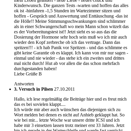
mein Leben geändert - neue Liebe - neues Glück und
Kinderwunsch. Die ganzen Tests -warten und hoffen das alles
ok ist -hinfahren -1,5 Stunden im Wartezimmer sitzen und
hoffen - Gespräch und Auswertung und Enttäuschung -das ist
die Hölle!! Meine Stimmungsschwankungen sind schlimmer
als in einer Schwangerschaft wo mein Mann schon witzelt das
es der Vorbereitungstest ist!! Jetzt sieht es so aus das die
Dosierung der Hormone sehr hoch sein muß wo ich mir auch
wieder den Kopf zerbreche ob ich das vertrage. Dann das
spritzen!!! - ich hab Panik vor Spritzen - und das schlimme es
gibt keine Garantie ob es klappt. Ich kann von mir nur sagen -
einmal und nie wieder - das stehe ich ein zweites und drittes
mal nicht durch! Hut ab vor allen die das schon mehrfach
durchgestanden haben!
Liebe Grüße B
Antworten
3. Versuch in Pilsen
27.10.2011
Hallo, ich lese regelmäßig die Beiträge hier und es freut mich
das es bei sovielen klappt....
Ich würde mir aber auch wünschen das diejenigen sich zu
Wort melden bei denen es nicht auf Anhieb geklappt hat. So
wie bei mir... letzte Woche war unsere dritte ICSI und ich
habe mir 3 einsetzen lassen trotz meiner erst 33 Jahren. Jetzt
bin ich gerade in der Warteschleife und werde fast verrückt...