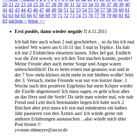
20
21
22
23
24
25
26
27
28
29
30
31
32
33
34
35
36
37
38
39
40
41
42
43
44
45
46
47
48
49
50
51
52
53
54
55
56
57
58
59
60
61
62
63
64
65
66
67
68
69
70
71
72
73
74
75
76
77
78
79
80
81
82
83
nächste
>
letzte
>>
Erst positiv, dann wieder negativ !!
4.11.2011
Ich hab hier auch schon 2 mal geschrieben .. so da bin ich mal
wieder! Wir waren am 6.10.11 das 3 mal in Teplice. Da hab
ich mir 2 Eisbärchen einsetzen lassen. Alles lief gut. Endlich
war die Zeit soweit, wo ich den Test machen konnte, positiv!
Meine Freude aber auch meine Sorge und Angst waren
unbeschreiblich! Da es beim ersten mal geanuso war und in
der 7 Ssw mein kleines nicht mehr in mir bleiben wollte! Jetzt
der 3. Versuch, meine Freunde war nur von kurzer daue ,1
Woche nach den positiven Ergebniss hat mein Körper wieder
die Eizelle abgestossen! Ich muss sagen, es geht schon alles
an das Herz und die Seele! Da sieht man wieder mal, wie nah
Freud und Leid doch beieinander liegen.Ich habe noch 2
Bärchen aber jetzt muss ich erst mal mindestens ein halbes
Jahr pausieren von den Ärzten aus! Ich würde gerne mit
anderen Erfahrungen austauschen ...also würde mich über
Post freuen !!
yvonne-rittmeyer@arcor.de