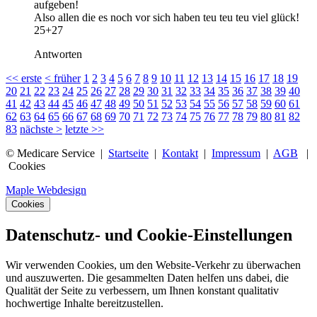
aufgeben!
Also allen die es noch vor sich haben teu teu teu viel glück!
25+27
Antworten
<<
erste
<
früher
1
2
3
4
5
6
7
8
9
10
11
12
13
14
15
16
17
18
19
20
21
22
23
24
25
26
27
28
29
30
31
32
33
34
35
36
37
38
39
40
41
42
43
44
45
46
47
48
49
50
51
52
53
54
55
56
57
58
59
60
61
62
63
64
65
66
67
68
69
70
71
72
73
74
75
76
77
78
79
80
81
82
83
nächste
>
letzte
>>
© Medicare Service |
Startseite
|
Kontakt
|
Impressum
|
AGB
|
Cookies
Maple Webdesign
Cookies
Datenschutz- und Cookie-Einstellungen
Wir verwenden Cookies, um den Website-Verkehr zu überwachen
und auszuwerten. Die gesammelten Daten helfen uns dabei, die
Qualität der Seite zu verbessern, um Ihnen konstant qualitativ
hochwertige Inhalte bereitzustellen.