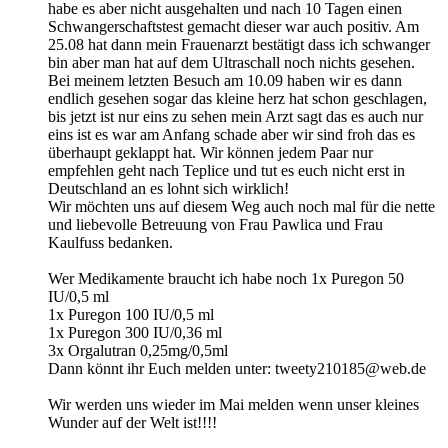
habe es aber nicht ausgehalten und nach 10 Tagen einen
Schwangerschaftstest gemacht dieser war auch positiv. Am
25.08 hat dann mein Frauenarzt bestätigt dass ich schwanger
bin aber man hat auf dem Ultraschall noch nichts gesehen.
Bei meinem letzten Besuch am 10.09 haben wir es dann
endlich gesehen sogar das kleine herz hat schon geschlagen,
bis jetzt ist nur eins zu sehen mein Arzt sagt das es auch nur
eins ist es war am Anfang schade aber wir sind froh das es
überhaupt geklappt hat. Wir können jedem Paar nur
empfehlen geht nach Teplice und tut es euch nicht erst in
Deutschland an es lohnt sich wirklich!
Wir möchten uns auf diesem Weg auch noch mal für die nette
und liebevolle Betreuung von Frau Pawlica und Frau
Kaulfuss bedanken.
Wer Medikamente braucht ich habe noch 1x Puregon 50
IU/0,5 ml
1x Puregon 100 IU/0,5 ml
1x Puregon 300 IU/0,36 ml
3x Orgalutran 0,25mg/0,5ml
Dann könnt ihr Euch melden unter: tweety210185@web.de
Wir werden uns wieder im Mai melden wenn unser kleines
Wunder auf der Welt ist!!!!