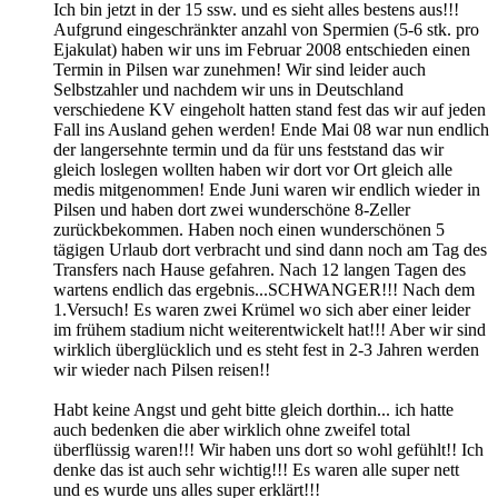
Ich bin jetzt in der 15 ssw. und es sieht alles bestens aus!!!
Aufgrund eingeschränkter anzahl von Spermien (5-6 stk. pro
Ejakulat) haben wir uns im Februar 2008 entschieden einen
Termin in Pilsen war zunehmen! Wir sind leider auch
Selbstzahler und nachdem wir uns in Deutschland
verschiedene KV eingeholt hatten stand fest das wir auf jeden
Fall ins Ausland gehen werden! Ende Mai 08 war nun endlich
der langersehnte termin und da für uns feststand das wir
gleich loslegen wollten haben wir dort vor Ort gleich alle
medis mitgenommen! Ende Juni waren wir endlich wieder in
Pilsen und haben dort zwei wunderschöne 8-Zeller
zurückbekommen. Haben noch einen wunderschönen 5
tägigen Urlaub dort verbracht und sind dann noch am Tag des
Transfers nach Hause gefahren. Nach 12 langen Tagen des
wartens endlich das ergebnis...SCHWANGER!!! Nach dem
1.Versuch! Es waren zwei Krümel wo sich aber einer leider
im frühem stadium nicht weiterentwickelt hat!!! Aber wir sind
wirklich überglücklich und es steht fest in 2-3 Jahren werden
wir wieder nach Pilsen reisen!!
Habt keine Angst und geht bitte gleich dorthin... ich hatte
auch bedenken die aber wirklich ohne zweifel total
überflüssig waren!!! Wir haben uns dort so wohl gefühlt!! Ich
denke das ist auch sehr wichtig!!! Es waren alle super nett
und es wurde uns alles super erklärt!!!