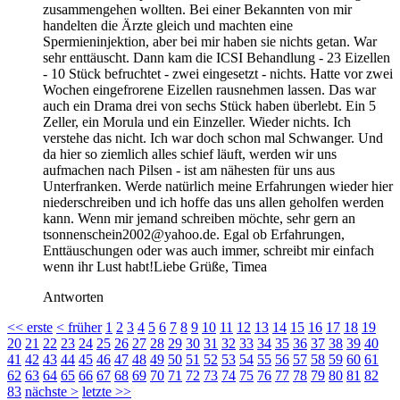
zusammengehen wollten. Bei einer Bekannten von mir
handelten die Ärzte gleich und machten eine
Spermieninjektion, aber bei mir haben sie nichts getan. War
sehr enttäuscht. Dann kam die ICSI Behandlung - 23 Eizellen
- 10 Stück befruchtet - zwei eingesetzt - nichts. Hatte vor zwei
Wochen eingefrorene Eizellen rausnehmen lassen. Das war
auch ein Drama drei von sechs Stück haben überlebt. Ein 5
Zeller, ein Morula und ein Einzeller. Wieder nichts. Ich
verstehe das nicht. Ich war doch schon mal Schwanger. Und
da hier so ziemlich alles schief läuft, werden wir uns
aufmachen nach Pilsen - ist am nähesten für uns aus
Unterfranken. Werde natürlich meine Erfahrungen wieder hier
niederschreiben und ich hoffe das uns allen geholfen werden
kann. Wenn mir jemand schreiben möchte, sehr gern an
tsonnenschein2002@yahoo.de. Egal ob Erfahrungen,
Enttäuschungen oder was auch immer, schreibt mir einfach
wenn ihr Lust habt!Liebe Grüße, Timea
Antworten
<<
erste
<
früher
1
2
3
4
5
6
7
8
9
10
11
12
13
14
15
16
17
18
19
20
21
22
23
24
25
26
27
28
29
30
31
32
33
34
35
36
37
38
39
40
41
42
43
44
45
46
47
48
49
50
51
52
53
54
55
56
57
58
59
60
61
62
63
64
65
66
67
68
69
70
71
72
73
74
75
76
77
78
79
80
81
82
83
nächste
>
letzte
>>