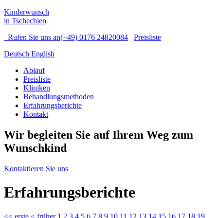
Kinderwunsch
in Tschechien
Rufen Sie uns an
(+49) 0176 24820084
Preisliste
Deutsch
English
Ablauf
Preisliste
Kliniken
Behandlungsmethoden
Erfahrungsberichte
Kontakt
Wir begleiten Sie auf Ihrem Weg zum
Wunschkind
Kontaktieren Sie uns
Erfahrungsberichte
<<
erste
<
früher
1
2
3
4
5
6
7
8
9
10
11
12
13
14
15
16
17
18
19