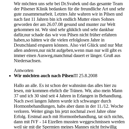
Wir möchten uns sehr bei Dr.Svabek und das gesamte Team
der Pilsener Klinik bedanken für die freundliche Art und sehr
gute zusammenarbeit. Letztes Jahr wahren wir in Pilsen und
nach fast 11 Jahren bin ich endlich Mutter eines Sohnes
geworden der am 26.07.08 gesund und munter zur Welt
gekommen ist. Wir sind sehr glüklich und sehr dankbar
dafür,nur schade das wir von Pilsen nicht früher erfahren
haben,so hätten wir die vielen erfolglosen Jahre in
Deutschland ersparen können. Also viel Glück und nur Mut
allen anderen,nur nicht aufgeben,wenn man nur will gibt es
immer einen Ausweg,manchmal dauert er länger. Gruß aus
Niedersachsen.
Antworten
Wir möchten auch nach Pilsen!!!
25.8.2008
Hallo an alle. Es ist schon der wahnsinn das alles hier zu
lesen, mir kommen ehrlich die Tränen. Wir, also mein Mann
37 und ich 30 sind seit 4 Jahren in Erlangen in Behandlung.
Nach zwei langen Jahren wurde ich schwanger durch
Hormonbehandlungen, habs aber dann in der 11./12. Woche
verloren. Weiter gings bis jetzt nochmal zwei Jahre ohne
Erfolg. Erstmal auch mit Hormonbehandlung, tat sich nichts,
dann mit IVF - 14 Eizellen mussten weggeschmissen werden
weil sie mit die Spermien meines Mannes nicht freiwillig