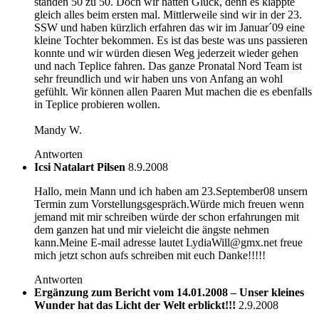
standen 50 zu 50. Doch wir hatten Glück, denn es klappte
gleich alles beim ersten mal. Mittlerweile sind wir in der 23.
SSW und haben kürzlich erfahren das wir im Januar´09 eine
kleine Tochter bekommen. Es ist das beste was uns passieren
konnte und wir würden diesen Weg jederzeit wieder gehen
und nach Teplice fahren. Das ganze Pronatal Nord Team ist
sehr freundlich und wir haben uns von Anfang an wohl
gefühlt. Wir können allen Paaren Mut machen die es ebenfalls
in Teplice probieren wollen.
Mandy W.
Antworten
Icsi Natalart Pilsen
8.9.2008
Hallo, mein Mann und ich haben am 23.September08 unsern
Termin zum Vorstellungsgespräch.Würde mich freuen wenn
jemand mit mir schreiben würde der schon erfahrungen mit
dem ganzen hat und mir vieleicht die ängste nehmen
kann.Meine E-mail adresse lautet LydiaWill@gmx.net freue
mich jetzt schon aufs schreiben mit euch Danke!!!!!
Antworten
Ergänzung zum Bericht vom 14.01.2008 – Unser kleines
Wunder hat das Licht der Welt erblickt!!!
2.9.2008