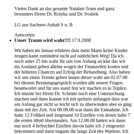
Vielen Dank an das gesamte Natalart-Team und ganz
besonders Herrn Dr. Rotyka und Dr. Svabek
LG aus Sachsen-Anhalt S u. B
Antworten
Unser Traum wird wahr!!!!
17.9.2008
Wir haben im Januar erfahren dass mein Mann keine Kinder
zeugen kann zumindest nicht auf natürlichen Weg! Da ich
noch unter 25 bin wahr für uns von Anfang an klar das wir
ins Ausland gehen alleine wegen der Finanzellen kosten und
der höheren Chancen auf Erfolg der Behandlung. Also haben
wir uns einen Termin geben lassen dieser wahr am 02.07.08
bei diesem Beratungsgespräch wurden alle unsere Fragen
beantwortet und für uns stand fest wir machen es in Teplice.
Ich musste bei Herrn Dr. Schmitz noch eine Untersuchung
machen und dann konnte ich mit spritzen anfangen dass war
am Anfang gar nicht so leicht sich zu überwinden aber es ging
dann mit der Zeit. Am 08.08.08 war dann die Entnahme. Ich
hatte 12 Follikel und insgesamt 10 Eizellen von denen habe 7
die ersten 48std überstanden. Am 12.08.08 hatten wir dann
nur noch 4 befruchtet Eizellen davon habe ich 2 eingesetzt
bekommen und dann begann die lange Zeit des Wartens. Ich