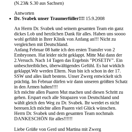
(N.23& S.30 aus Sachsen)
Antworten
Dr. Svabek unser Traumerfüller!!!!
15.9.2008
An Herrn Dr. Svabek und seinem gesamten Team ein ganz
dickes Lob und herzlichen Dank für alles. Haben uns soooo
wohl gefühlt in Ihrer Klinik von Anfang an!!! Nicht zu
vergleichen mit Deutschland.
Anfang Februar 08 hatte ich den ersten Transfer von 2
Embryonen. Hat leider nicht geklappt. Mitte Mai dann der
2.Versuch. Nach 14 Tagen das Ergebnis "POSETIV". Ein
unbeschreibliches, überwältigendes Gefühl. Es hat wirklich
geklappt.Wir werden Eltern. Nun bin ich schon in der 17.
SSW und alles läuft bestens. Unser Zwerg entwickelt sich
prächtig. Im Februar dürfen wir dann unseren größten Schatz
in den Armen halten!!!!
Ich möchte allen Paaren Mut machen und diesen Schritt zu
gehen. Erspart euch alle Strapazen von Deutschland und
wählt gleich den Weg zu Dr. Svabek. Ihr werdet es nicht
bereuen.Ich möchte allen Paaren viel Glück wünschen.
Herrn Dr. Svabek und dem gesamten Team nochmals
DANKESCHÖN für alles!!!!!!
Liebe Grüße von Gerd und Martina mit Zwerg