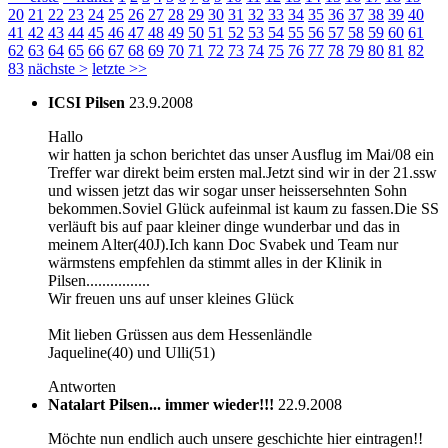
20
21
22
23
24
25
26
27
28
29
30
31
32
33
34
35
36
37
38
39
40
41
42
43
44
45
46
47
48
49
50
51
52
53
54
55
56
57
58
59
60
61
62
63
64
65
66
67
68
69
70
71
72
73
74
75
76
77
78
79
80
81
82
83
nächste
>
letzte
>>
ICSI Pilsen
23.9.2008
Hallo
wir hatten ja schon berichtet das unser Ausflug im Mai/08 ein
Treffer war direkt beim ersten mal.Jetzt sind wir in der 21.ssw
und wissen jetzt das wir sogar unser heissersehnten Sohn
bekommen.Soviel Glück aufeinmal ist kaum zu fassen.Die SS
verläuft bis auf paar kleiner dinge wunderbar und das in
meinem Alter(40J).Ich kann Doc Svabek und Team nur
wärmstens empfehlen da stimmt alles in der Klinik in
Pilsen................
Wir freuen uns auf unser kleines Glück
Mit lieben Grüssen aus dem Hessenländle
Jaqueline(40) und Ulli(51)
Antworten
Natalart Pilsen... immer wieder!!!
22.9.2008
Möchte nun endlich auch unsere geschichte hier eintragen!!