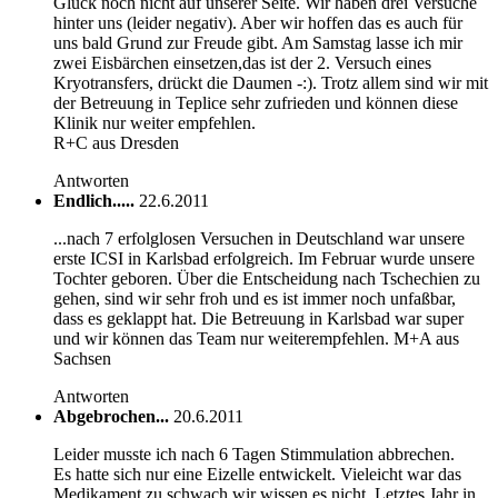
Glück noch nicht auf unserer Seite. Wir haben drei Versuche
hinter uns (leider negativ). Aber wir hoffen das es auch für
uns bald Grund zur Freude gibt. Am Samstag lasse ich mir
zwei Eisbärchen einsetzen,das ist der 2. Versuch eines
Kryotransfers, drückt die Daumen -:). Trotz allem sind wir mit
der Betreuung in Teplice sehr zufrieden und können diese
Klinik nur weiter empfehlen.
R+C aus Dresden
Antworten
Endlich.....
22.6.2011
...nach 7 erfolglosen Versuchen in Deutschland war unsere
erste ICSI in Karlsbad erfolgreich. Im Februar wurde unsere
Tochter geboren. Über die Entscheidung nach Tschechien zu
gehen, sind wir sehr froh und es ist immer noch unfaßbar,
dass es geklappt hat. Die Betreuung in Karlsbad war super
und wir können das Team nur weiterempfehlen. M+A aus
Sachsen
Antworten
Abgebrochen...
20.6.2011
Leider musste ich nach 6 Tagen Stimmulation abbrechen.
Es hatte sich nur eine Eizelle entwickelt. Vieleicht war das
Medikament zu schwach,wir wissen es nicht. Letztes Jahr in