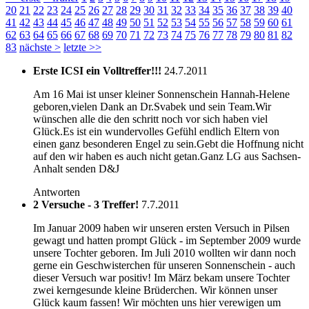
20
21
22
23
24
25
26
27
28
29
30
31
32
33
34
35
36
37
38
39
40
41
42
43
44
45
46
47
48
49
50
51
52
53
54
55
56
57
58
59
60
61
62
63
64
65
66
67
68
69
70
71
72
73
74
75
76
77
78
79
80
81
82
83
nächste
>
letzte
>>
Erste ICSI ein Volltreffer!!!
24.7.2011
Am 16 Mai ist unser kleiner Sonnenschein Hannah-Helene
geboren,vielen Dank an Dr.Svabek und sein Team.Wir
wünschen alle die den schritt noch vor sich haben viel
Glück.Es ist ein wundervolles Gefühl endlich Eltern von
einen ganz besonderen Engel zu sein.Gebt die Hoffnung nicht
auf den wir haben es auch nicht getan.Ganz LG aus Sachsen-
Anhalt senden D&J
Antworten
2 Versuche - 3 Treffer!
7.7.2011
Im Januar 2009 haben wir unseren ersten Versuch in Pilsen
gewagt und hatten prompt Glück - im September 2009 wurde
unsere Tochter geboren. Im Juli 2010 wollten wir dann noch
gerne ein Geschwisterchen für unseren Sonnenschein - auch
dieser Versuch war positiv! Im März bekam unsere Tochter
zwei kerngesunde kleine Brüderchen. Wir können unser
Glück kaum fassen! Wir möchten uns hier verewigen um