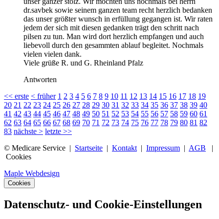
unser ganzer stolz. Wir möchten uns nochmals bei herrn
dr.savbek sowie seinem ganzen team recht herzlich bedanken
das unser größter wunsch in erfüllung gegangen ist. Wir raten
jedem der sich mit diesen gedanken trägt den schritt nach
pilsen zu tun. Man wird dort herzlich empfangen und auch
liebevoll durch den gesammten ablauf begleitet. Nochmals
vielen vielen dank.
Viele grüße R. und G. Rheinland Pfalz
Antworten
<<
erste
<
früher
1
2
3
4
5
6
7
8
9
10
11
12
13
14
15
16
17
18
19
20
21
22
23
24
25
26
27
28
29
30
31
32
33
34
35
36
37
38
39
40
41
42
43
44
45
46
47
48
49
50
51
52
53
54
55
56
57
58
59
60
61
62
63
64
65
66
67
68
69
70
71
72
73
74
75
76
77
78
79
80
81
82
83
nächste
>
letzte
>>
© Medicare Service |
Startseite
|
Kontakt
|
Impressum
|
AGB
|
Cookies
Maple Webdesign
Cookies
Datenschutz- und Cookie-Einstellungen