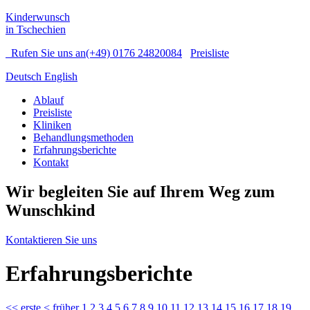
Kinderwunsch
in Tschechien
Rufen Sie uns an
(+49) 0176 24820084
Preisliste
Deutsch
English
Ablauf
Preisliste
Kliniken
Behandlungsmethoden
Erfahrungsberichte
Kontakt
Wir begleiten Sie auf Ihrem Weg zum
Wunschkind
Kontaktieren Sie uns
Erfahrungsberichte
<<
erste
<
früher
1
2
3
4
5
6
7
8
9
10
11
12
13
14
15
16
17
18
19